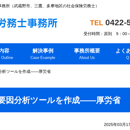
事務所（武蔵野市、三鷹、多摩地区の社会保険労務士）
0422-
受付時間：原則 9：00
内容
解決事例
事務所概要
よく
 Outline
Case Example
About Us
Q
分析ツールを作成――厚労省
要因分析ツールを作成――厚労省
2025年03月1