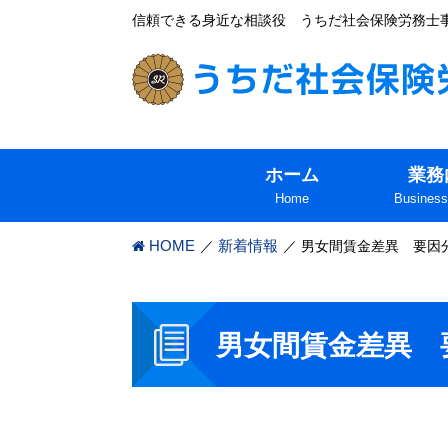
信頼できる身近な相談役 うちだ社会保険労務士
ホーム
業務
Home
Business
HOME
新着情報
男女間賃金差異 要因
男女間賃金差異 