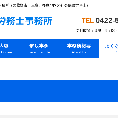
事務所（武蔵野市、三鷹、多摩地区の社会保険労務士）
0422-
受付時間：原則 9：00
内容
解決事例
事務所概要
よく
 Outline
Case Example
About Us
Q