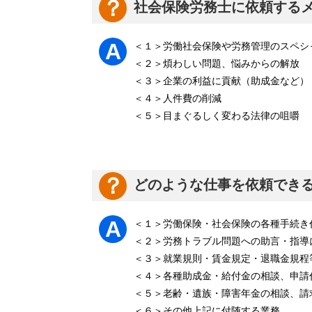
社会保険労務士に依頼する
＜１＞労働社会保険や労務管理のスペシ
＜２＞煩わしい問題、悩みからの解放
＜３＞企業の利益に貢献（助成金など）
＜４＞人件費の削減
＜５＞目まぐるしく変わる法律の咀嚼
どのような仕事を依頼でき
＜１＞労働保険・社会保険の各種手続き
＜２＞労務トラブル問題への助言・指導
＜３＞就業規則・賃金規定・退職金規程
＜４＞各種助成金・給付金の相談、申請
＜５＞老齢・遺族・障害年金の相談、請
＜６＞その他上記に付随する業務