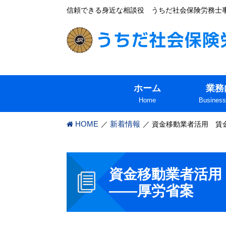
信頼できる身近な相談役 うちだ社会保険労務士
ホーム
業務
Home
Business
HOME
新着情報
資金移動業者活用 賃
資金移動業者活用
――厚労省案