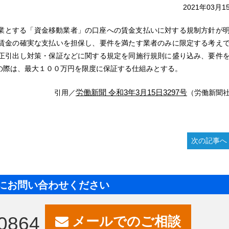
2021年03月1
業とする「資金移動業者」の口座への賃金支払いに対する規制方針が
賃金の確実な支払いを担保し、要件を満たす業者のみに限定する考え
正引出し対策・保証などに関する規定を同施行規則に盛り込み、要件
の際は、最大１００万円を限度に保証する仕組みとする。
労働新聞 令和3年3月15日3297号
引用／
（労働新聞
次の記事へ
にお問い合わせください
0864
メールでのご相談