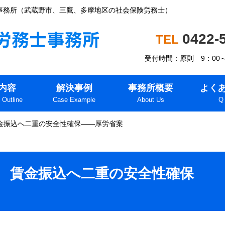
事務所（武蔵野市、三鷹、多摩地区の社会保険労務士）
0422-
受付時間：原則 9：00
内容
解決事例
事務所概要
よく
 Outline
Case Example
About Us
Q
金振込へ二重の安全性確保――厚労省案
 賃金振込へ二重の安全性確保