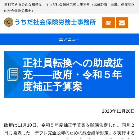
信頼できる身近な相談役 うちだ社会保険労務士事務所（武蔵野市、三鷹、多摩地区
の社会保険労務士）
メニュー
正社員転換への助成拡
充――政府・令和５年
度補正予算案
2023年11月20日
政府は11月10日、令和５年度補正予算案を閣議決定した。同月２
日に発表した「デフレ完全脱却のための総合経済対策」を実行する