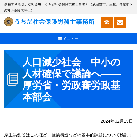
信頼できる身近な相談役 うちだ社会保険労務士事務所（武蔵野市、三鷹、多摩地区
の社会保険労務士）
メニュー
人口減少社会 中小の
人材確保で議論へ――
厚労省・労政審労政基
本部会
2024年02月19日
厚生労働省はこのほど、就業構造などの基本的課題について検討す