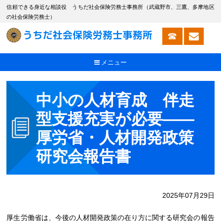
信頼できる身近な相談役 うちだ社会保険労務士事務所（武蔵野市、三鷹、多摩地区
の社会保険労務士）
メニュー
中小の人材育成 伴走
型支援充実が必要――
厚労省・人材開発政策
研究会報告書
2025年07月29日
厚生労働省は、今後の人材開発政策の在り方に関する研究会の報告